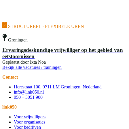
STRUCTUREEL · FLEXIBELE UREN
Groningen
Ervaringsdeskundige vrijwilliger op het gebied van
eetstoornissen
Geplaatst door
Ixta Noa
Bekijk alle vacatures / trainingen
Contact
Herestraat 100, 9711 LM Groningen, Nederland
info@link050.nl
050 – 3051 900
link050
Voor vrijwilligers
Voor organisaties
Voor bedrijven