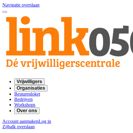
Navigatie overslaan
Vrijwilligers
Organisaties
Besturenloket
Bedrijven
Workshops
Over ons
Account aanmaken
Log in
Zijbalk overslaan