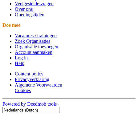
Veelgestelde vragen
Over ons
Openingstijden
Doe mee
Vacatures / trainingen
Zoek Organisaties
Organisatie toevoegen
Account aanmaken
Log in
Help
Content policy
Privacyverklaring
Algemene Voorwaarden
Cookies
Powered by Deedmob tools
·