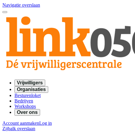
Navigatie overslaan
Vrijwilligers
Organisaties
Besturenloket
Bedrijven
Workshops
Over ons
Account aanmaken
Log in
Zijbalk overslaan