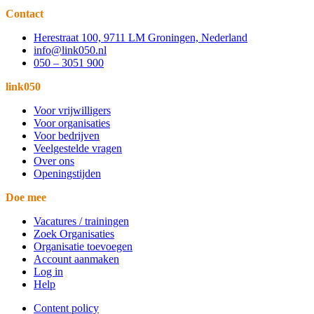
Contact
Herestraat 100, 9711 LM Groningen, Nederland
info@link050.nl
050 – 3051 900
link050
Voor vrijwilligers
Voor organisaties
Voor bedrijven
Veelgestelde vragen
Over ons
Openingstijden
Doe mee
Vacatures / trainingen
Zoek Organisaties
Organisatie toevoegen
Account aanmaken
Log in
Help
Content policy