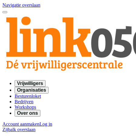
Navigatie overslaan
Vrijwilligers
Organisaties
Besturenloket
Bedrijven
Workshops
Over ons
Account aanmaken
Log in
Zijbalk overslaan