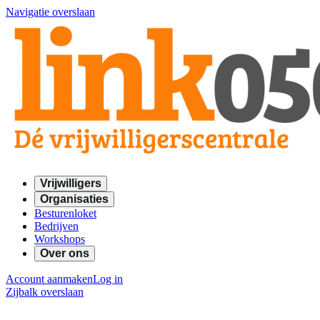
Navigatie overslaan
Vrijwilligers
Organisaties
Besturenloket
Bedrijven
Workshops
Over ons
Account aanmaken
Log in
Zijbalk overslaan