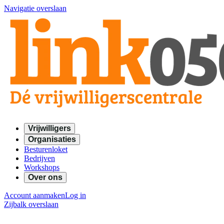
Navigatie overslaan
Vrijwilligers
Organisaties
Besturenloket
Bedrijven
Workshops
Over ons
Account aanmaken
Log in
Zijbalk overslaan