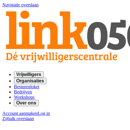
Navigatie overslaan
Vrijwilligers
Organisaties
Besturenloket
Bedrijven
Workshops
Over ons
Account aanmaken
Log in
Zijbalk overslaan