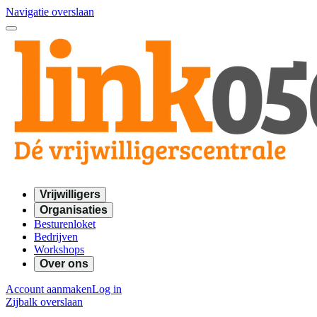
Navigatie overslaan
Vrijwilligers
Organisaties
Besturenloket
Bedrijven
Workshops
Over ons
Account aanmaken
Log in
Zijbalk overslaan