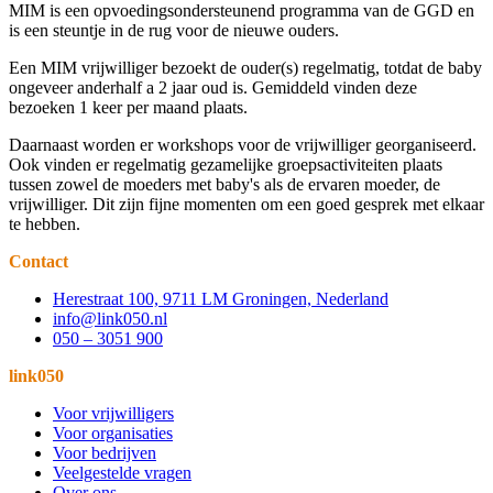
MIM is een opvoedingsondersteunend programma van de GGD en
is een steuntje in de rug voor de nieuwe ouders.
Een MIM vrijwilliger bezoekt de ouder(s) regelmatig, totdat de baby
ongeveer anderhalf a 2 jaar oud is. Gemiddeld vinden deze
bezoeken 1 keer per maand plaats.
Daarnaast worden er workshops voor de vrijwilliger georganiseerd.
Ook vinden er regelmatig gezamelijke groepsactiviteiten plaats
tussen zowel de moeders met baby's als de ervaren moeder, de
vrijwilliger. Dit zijn fijne momenten om een goed gesprek met elkaar
te hebben.
Contact
Herestraat 100, 9711 LM Groningen, Nederland
info@link050.nl
050 – 3051 900
link050
Voor vrijwilligers
Voor organisaties
Voor bedrijven
Veelgestelde vragen
Over ons