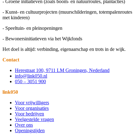
- Groene initiatieven (zoals boom- en natuurroutes, plantacties)
- Kunst- en cultuurprojecten (muurschilderingen, totempalenroutes
met kinderen)
- Speeltuin- en pleinopeningen
- Bewonersinitiatieven via het Wijkfonds
Het doel is altijd: verbinding, eigenaarschap en trots in de wijk.
Contact
Herestraat 100, 9711 LM Groningen, Nederland
info@link050.nl
050 – 3051 900
link050
Voor vrijwilligers
Voor organisaties
Voor bedrijven
Veelgestelde vragen
Over ons
Openingstijden