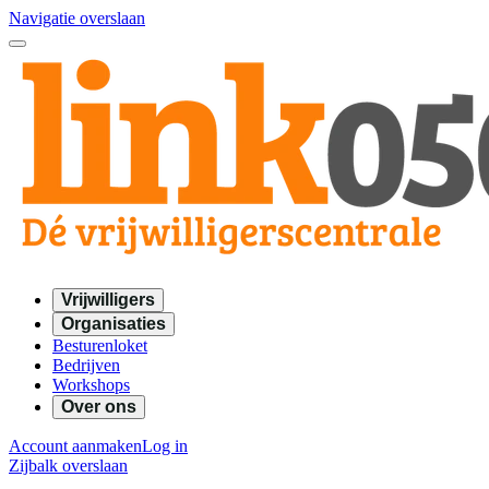
Navigatie overslaan
Vrijwilligers
Organisaties
Besturenloket
Bedrijven
Workshops
Over ons
Account aanmaken
Log in
Zijbalk overslaan