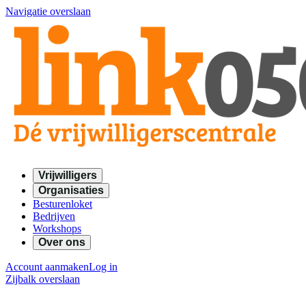
Navigatie overslaan
Vrijwilligers
Organisaties
Besturenloket
Bedrijven
Workshops
Over ons
Account aanmaken
Log in
Zijbalk overslaan