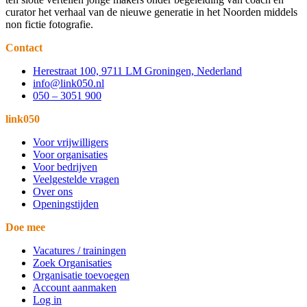
curator het verhaal van de nieuwe generatie in het Noorden middels
non fictie fotografie.
Contact
Herestraat 100, 9711 LM Groningen, Nederland
info@link050.nl
050 – 3051 900
link050
Voor vrijwilligers
Voor organisaties
Voor bedrijven
Veelgestelde vragen
Over ons
Openingstijden
Doe mee
Vacatures / trainingen
Zoek Organisaties
Organisatie toevoegen
Account aanmaken
Log in