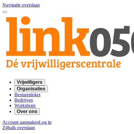
Navigatie overslaan
Vrijwilligers
Organisaties
Besturenloket
Bedrijven
Workshops
Over ons
Account aanmaken
Log in
Zijbalk overslaan