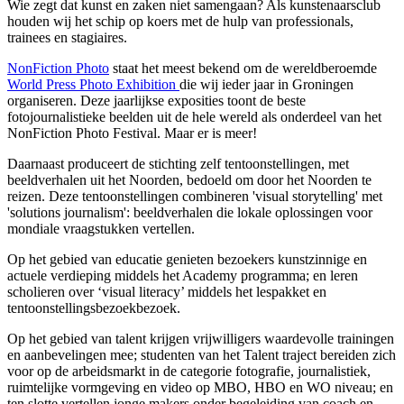
Wie zegt dat kunst en zaken niet samengaan? Als kunstenaarsclub
houden wij het schip op koers met de hulp van professionals,
trainees en stagiaires.
NonFiction Photo
staat het meest bekend om de wereldberoemde
World Press Photo Exhibition
die wij ieder jaar in Groningen
organiseren. Deze jaarlijkse exposities toont de beste
fotojournalistieke beelden uit de hele wereld als onderdeel van het
NonFiction Photo Festival. Maar er is meer!
Daarnaast produceert de stichting zelf tentoonstellingen, met
beeldverhalen uit het Noorden, bedoeld om door het Noorden te
reizen. Deze tentoonstellingen combineren 'visual storytelling' met
'solutions journalism': beeldverhalen die lokale oplossingen voor
mondiale vraagstukken vertellen.
Op het gebied van educatie genieten bezoekers kunstzinnige en
actuele verdieping middels het Academy programma; en leren
scholieren over ‘visual literacy’ middels het lespakket en
tentoonstellingsbezoekbezoek.
Op het gebied van talent krijgen vrijwilligers waardevolle trainingen
en aanbevelingen mee; studenten van het Talent traject bereiden zich
voor op de arbeidsmarkt in de categorie fotografie, journalistiek,
ruimtelijke vormgeving en video op MBO, HBO en WO niveau; en
ten slotte vertellen jonge makers onder begeleiding van coach en