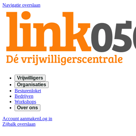
Navigatie overslaan
Vrijwilligers
Organisaties
Besturenloket
Bedrijven
Workshops
Over ons
Account aanmaken
Log in
Zijbalk overslaan