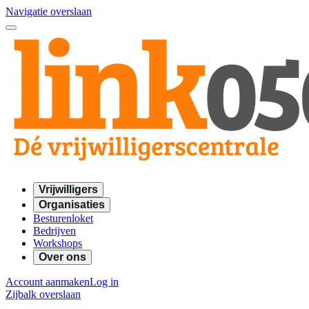
Navigatie overslaan
Vrijwilligers
Organisaties
Besturenloket
Bedrijven
Workshops
Over ons
Account aanmaken
Log in
Zijbalk overslaan