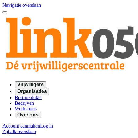
Navigatie overslaan
Vrijwilligers
Organisaties
Besturenloket
Bedrijven
Workshops
Over ons
Account aanmaken
Log in
Zijbalk overslaan