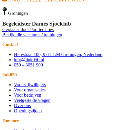
Groningen
Begeleidster Dames Sjoelclub
Geplaatst door
Poortershoes
Bekijk alle vacatures / trainingen
Contact
Herestraat 100, 9711 LM Groningen, Nederland
info@link050.nl
050 – 3051 900
link050
Voor vrijwilligers
Voor organisaties
Voor bedrijven
Veelgestelde vragen
Over ons
Openingstijden
Doe mee