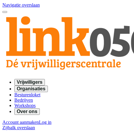
Navigatie overslaan
Vrijwilligers
Organisaties
Besturenloket
Bedrijven
Workshops
Over ons
Account aanmaken
Log in
Zijbalk overslaan