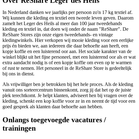
Over ReShare Leger des Heils
In Nederland danken we jaarlijks per persoon zo'n 17 kg textiel af.
Wij kunnen die kleding en textiel een tweede leven geven. Daarom
zamelt het Leger des Heils al meer dan 100 jaar tweedehands
kleding en textiel in, dat doen wij onder de naam "ReShare". De
ReShare Stores zijn onze eigen tweedehands- en vintage
kledingwinkels. Hier verkopen wij mooie kleding voor een eerlijke
prijs én bieden we, aan iedereen die daar behoefte aan heeft, een
kopje koffie en een luisterend oor aan. Het sociale karakter van de
winkel blijkt uit het fijne personeel, met een luisterend oor als er wat
extra aandacht nodig is of een kopje koffie om even op te warmen
of rust te nemen. Het personeel in de ReShare Store is gedeeltelijk
bij ons in dienst.
Als vrijwilliger ben je betrokken bij het hele proces. Als de kleding
vanuit ons sorteercentrum binnenkomt, zorg jij dat het op de juiste
plek terechtkomt. Je helpt klanten, adviseert hen bij vragen over de
kleding, schenkt een kop koffie voor ze in en neemt de tijd voor een
goed gesprek als klanten daar behoefte aan hebben.
Onlangs toegevoegde vacatures /
trainingen