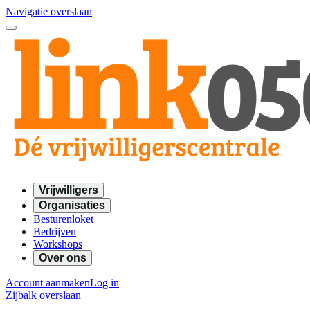
Navigatie overslaan
Vrijwilligers
Organisaties
Besturenloket
Bedrijven
Workshops
Over ons
Account aanmaken
Log in
Zijbalk overslaan