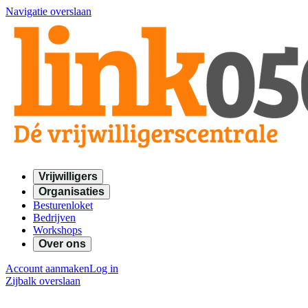
Navigatie overslaan
Vrijwilligers
Organisaties
Besturenloket
Bedrijven
Workshops
Over ons
Account aanmaken
Log in
Zijbalk overslaan