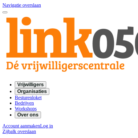
Navigatie overslaan
Vrijwilligers
Organisaties
Besturenloket
Bedrijven
Workshops
Over ons
Account aanmaken
Log in
Zijbalk overslaan