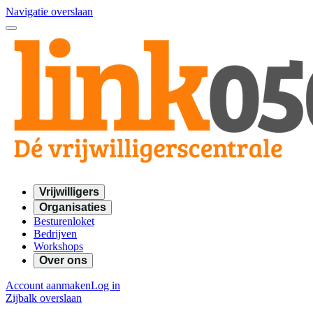
Navigatie overslaan
Vrijwilligers
Organisaties
Besturenloket
Bedrijven
Workshops
Over ons
Account aanmaken
Log in
Zijbalk overslaan