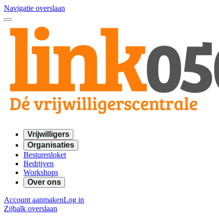
Navigatie overslaan
Vrijwilligers
Organisaties
Besturenloket
Bedrijven
Workshops
Over ons
Account aanmaken
Log in
Zijbalk overslaan