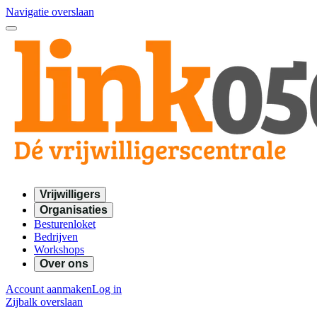
Navigatie overslaan
Vrijwilligers
Organisaties
Besturenloket
Bedrijven
Workshops
Over ons
Account aanmaken
Log in
Zijbalk overslaan