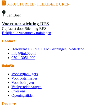
STRUCTUREEL · FLEXIBELE UREN
Ten Boer
Voorzitter stichting BES
Geplaatst door
Stichting BES
Bekijk alle vacatures / trainingen
Contact
Herestraat 100, 9711 LM Groningen, Nederland
info@link050.nl
050 – 3051 900
link050
Voor vrijwilligers
Voor organisaties
Voor bedrijven
Veelgestelde vragen
Over ons
Openingstijden
Doe mee