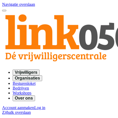
Navigatie overslaan
Vrijwilligers
Organisaties
Besturenloket
Bedrijven
Workshops
Over ons
Account aanmaken
Log in
Zijbalk overslaan