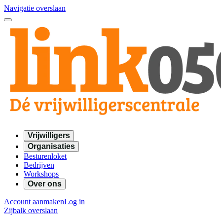
Navigatie overslaan
Vrijwilligers
Organisaties
Besturenloket
Bedrijven
Workshops
Over ons
Account aanmaken
Log in
Zijbalk overslaan