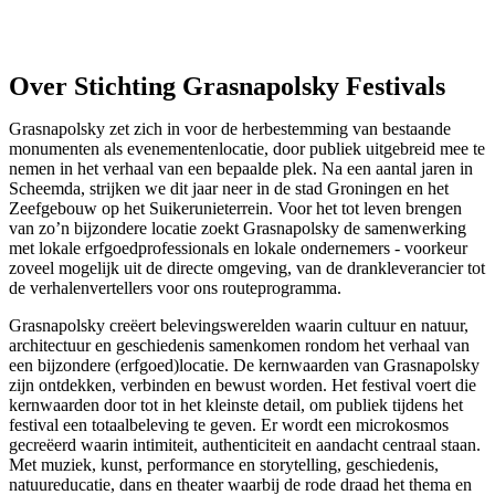
Over Stichting Grasnapolsky Festivals
Grasnapolsky zet zich in voor de herbestemming van bestaande
monumenten als evenementenlocatie, door publiek uitgebreid mee te
nemen in het verhaal van een bepaalde plek. Na een aantal jaren in
Scheemda, strijken we dit jaar neer in de stad Groningen en het
Zeefgebouw op het Suikerunieterrein. Voor het tot leven brengen
van zo’n bijzondere locatie zoekt Grasnapolsky de samenwerking
met lokale erfgoedprofessionals en lokale ondernemers - voorkeur
zoveel mogelijk uit de directe omgeving, van de drankleverancier tot
de verhalenvertellers voor ons routeprogramma.
Grasnapolsky creëert belevingswerelden waarin cultuur en natuur,
architectuur en geschiedenis samenkomen rondom het verhaal van
een bijzondere (erfgoed)locatie. De kernwaarden van Grasnapolsky
zijn ontdekken, verbinden en bewust worden. Het festival voert die
kernwaarden door tot in het kleinste detail, om publiek tijdens het
festival een totaalbeleving te geven. Er wordt een microkosmos
gecreëerd waarin intimiteit, authenticiteit en aandacht centraal staan.
Met muziek, kunst, performance en storytelling, geschiedenis,
natuureducatie, dans en theater waarbij de rode draad het thema en