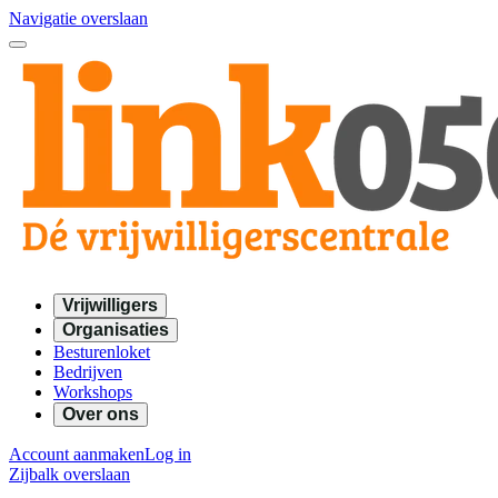
Navigatie overslaan
Vrijwilligers
Organisaties
Besturenloket
Bedrijven
Workshops
Over ons
Account aanmaken
Log in
Zijbalk overslaan