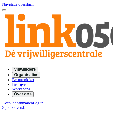
Navigatie overslaan
Vrijwilligers
Organisaties
Besturenloket
Bedrijven
Workshops
Over ons
Account aanmaken
Log in
Zijbalk overslaan