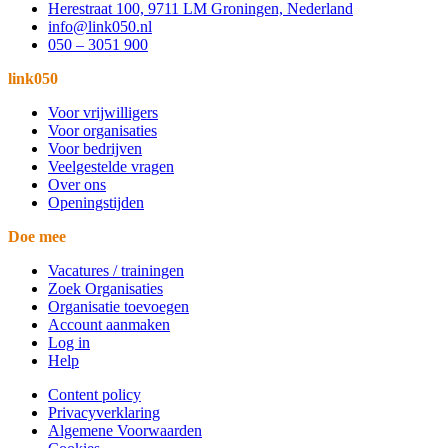
Herestraat 100, 9711 LM Groningen, Nederland
info@link050.nl
050 – 3051 900
link050
Voor vrijwilligers
Voor organisaties
Voor bedrijven
Veelgestelde vragen
Over ons
Openingstijden
Doe mee
Vacatures / trainingen
Zoek Organisaties
Organisatie toevoegen
Account aanmaken
Log in
Help
Content policy
Privacyverklaring
Algemene Voorwaarden