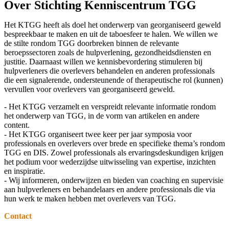
Over Stichting Kenniscentrum TGG
Het KTGG heeft als doel het onderwerp van georganiseerd geweld
bespreekbaar te maken en uit de taboesfeer te halen. We willen we
de stilte rondom TGG doorbreken binnen de relevante
beroepssectoren zoals de hulpverlening, gezondheidsdiensten en
justitie. Daarnaast willen we kennisbevordering stimuleren bij
hulpverleners die overlevers behandelen en anderen professionals
die een signalerende, ondersteunende of therapeutische rol (kunnen)
vervullen voor overlevers van georganiseerd geweld.
- Het KTGG verzamelt en verspreidt relevante informatie rondom
het onderwerp van TGG, in de vorm van artikelen en andere
content.
- Het KTGG organiseert twee keer per jaar symposia voor
professionals en overlevers over brede en specifieke thema’s rondom
TGG en DIS. Zowel professionals als ervaringsdeskundigen krijgen
het podium voor wederzijdse uitwisseling van expertise, inzichten
en inspiratie.
- Wij informeren, onderwijzen en bieden van coaching en supervisie
aan hulpverleners en behandelaars en andere professionals die via
hun werk te maken hebben met overlevers van TGG.
Contact