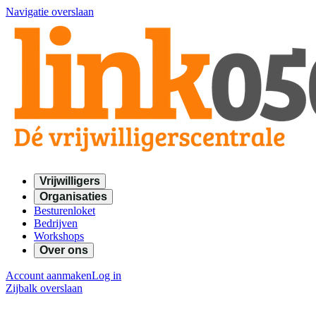
Navigatie overslaan
Vrijwilligers
Organisaties
Besturenloket
Bedrijven
Workshops
Over ons
Account aanmaken
Log in
Zijbalk overslaan