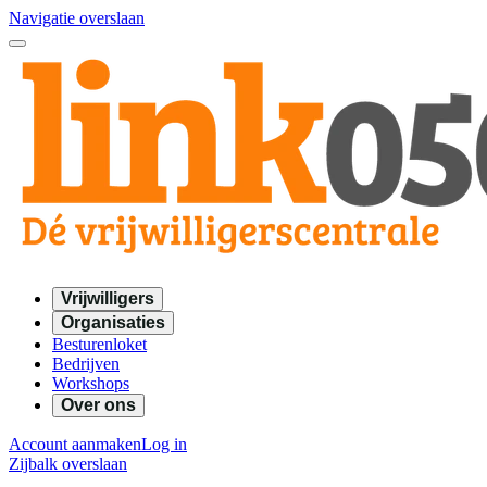
Navigatie overslaan
Vrijwilligers
Organisaties
Besturenloket
Bedrijven
Workshops
Over ons
Account aanmaken
Log in
Zijbalk overslaan