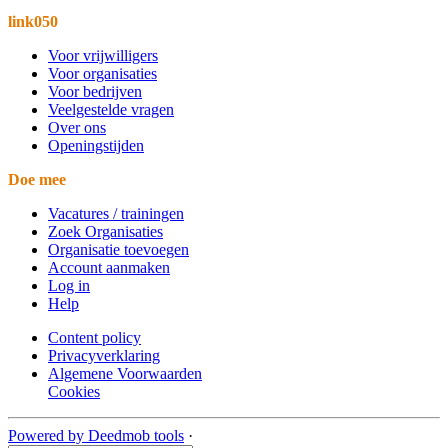
link050
Voor vrijwilligers
Voor organisaties
Voor bedrijven
Veelgestelde vragen
Over ons
Openingstijden
Doe mee
Vacatures / trainingen
Zoek Organisaties
Organisatie toevoegen
Account aanmaken
Log in
Help
Content policy
Privacyverklaring
Algemene Voorwaarden
Cookies
Powered by Deedmob tools
·