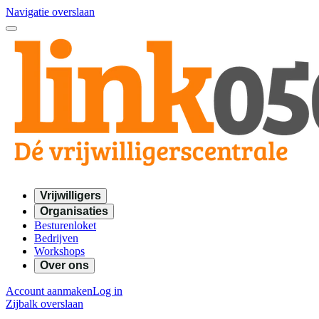
Navigatie overslaan
Vrijwilligers
Organisaties
Besturenloket
Bedrijven
Workshops
Over ons
Account aanmaken
Log in
Zijbalk overslaan