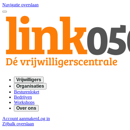
Navigatie overslaan
Vrijwilligers
Organisaties
Besturenloket
Bedrijven
Workshops
Over ons
Account aanmaken
Log in
Zijbalk overslaan