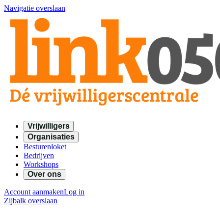
Navigatie overslaan
Vrijwilligers
Organisaties
Besturenloket
Bedrijven
Workshops
Over ons
Account aanmaken
Log in
Zijbalk overslaan