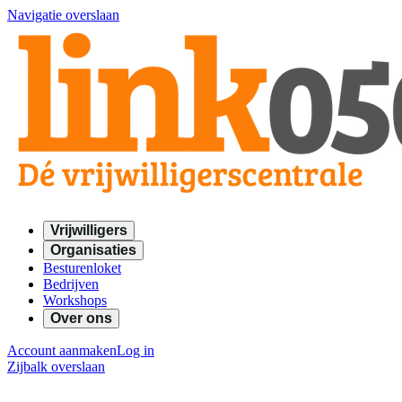
Navigatie overslaan
Vrijwilligers
Organisaties
Besturenloket
Bedrijven
Workshops
Over ons
Account aanmaken
Log in
Zijbalk overslaan