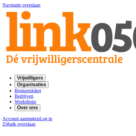
Navigatie overslaan
Vrijwilligers
Organisaties
Besturenloket
Bedrijven
Workshops
Over ons
Account aanmaken
Log in
Zijbalk overslaan