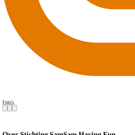
Foto's
Over Stichting SamSam Having Fun