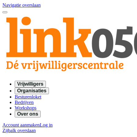
Navigatie overslaan
Vrijwilligers
Organisaties
Besturenloket
Bedrijven
Workshops
Over ons
Account aanmaken
Log in
Zijbalk overslaan