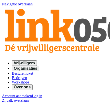
Navigatie overslaan
Vrijwilligers
Organisaties
Besturenloket
Bedrijven
Workshops
Over ons
Account aanmaken
Log in
Zijbalk overslaan