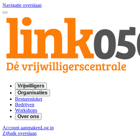
Navigatie overslaan
Vrijwilligers
Organisaties
Besturenloket
Bedrijven
Workshops
Over ons
Account aanmaken
Log in
Zijbalk overslaan