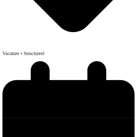
Vacature
• Structureel