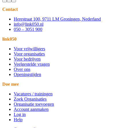
Contact
Herestraat 100, 9711 LM Groningen, Nederland
info@link050.nl
050 – 3051 900
link050
Voor vrijwilligers
Voor organisaties
Voor bedrijven
Veelgestelde vragen
Over ons
Openingstijden
Doe mee
Vacatures / trainingen
Zoek Organisaties
Organisatie toevoegen
Account aanmaken
Log in
Help