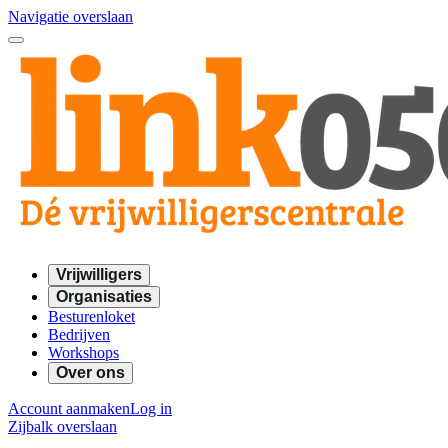
Navigatie overslaan
Vrijwilligers
Organisaties
Besturenloket
Bedrijven
Workshops
Over ons
Account aanmaken
Log in
Zijbalk overslaan