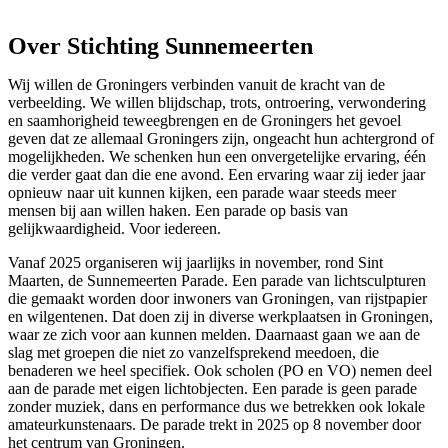
Over Stichting Sunnemeerten
Wij willen de Groningers verbinden vanuit de kracht van de
verbeelding. We willen blijdschap, trots, ontroering, verwondering
en saamhorigheid teweegbrengen en de Groningers het gevoel
geven dat ze allemaal Groningers zijn, ongeacht hun achtergrond of
mogelijkheden. We schenken hun een onvergetelijke ervaring, één
die verder gaat dan die ene avond. Een ervaring waar zij ieder jaar
opnieuw naar uit kunnen kijken, een parade waar steeds meer
mensen bij aan willen haken. Een parade op basis van
gelijkwaardigheid. Voor iedereen.
Vanaf 2025 organiseren wij jaarlijks in november, rond Sint
Maarten, de Sunnemeerten Parade. Een parade van lichtsculpturen
die gemaakt worden door inwoners van Groningen, van rijstpapier
en wilgentenen. Dat doen zij in diverse werkplaatsen in Groningen,
waar ze zich voor aan kunnen melden. Daarnaast gaan we aan de
slag met groepen die niet zo vanzelfsprekend meedoen, die
benaderen we heel specifiek. Ook scholen (PO en VO) nemen deel
aan de parade met eigen lichtobjecten. Een parade is geen parade
zonder muziek, dans en performance dus we betrekken ook lokale
amateurkunstenaars. De parade trekt in 2025 op 8 november door
het centrum van Groningen.