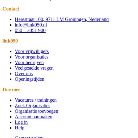
Contact
Herestraat 100, 9711 LM Groningen, Nederland
info@link050.nl
050 – 3051 900
link050
Voor vrijwilligers
Voor organisaties
Voor bedrijven
Veelgestelde vragen
Over ons
Openingstijden
Doe mee
Vacatures / trainingen
Zoek Organisaties
Organisatie toevoegen
Account aanmaken
Log in
Help