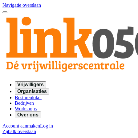
Navigatie overslaan
Vrijwilligers
Organisaties
Besturenloket
Bedrijven
Workshops
Over ons
Account aanmaken
Log in
Zijbalk overslaan