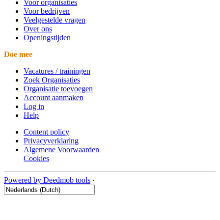
Voor organisaties
Voor bedrijven
Veelgestelde vragen
Over ons
Openingstijden
Doe mee
Vacatures / trainingen
Zoek Organisaties
Organisatie toevoegen
Account aanmaken
Log in
Help
Content policy
Privacyverklaring
Algemene Voorwaarden
Cookies
Powered by Deedmob tools
·