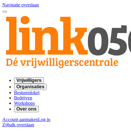
Navigatie overslaan
Vrijwilligers
Organisaties
Besturenloket
Bedrijven
Workshops
Over ons
Account aanmaken
Log in
Zijbalk overslaan