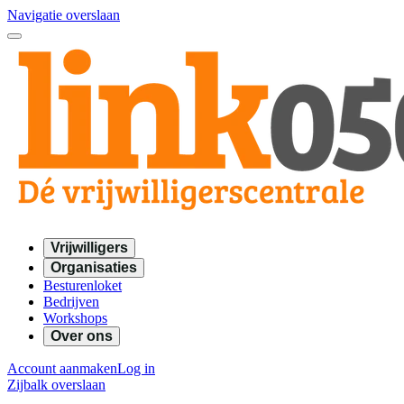
Navigatie overslaan
Vrijwilligers
Organisaties
Besturenloket
Bedrijven
Workshops
Over ons
Account aanmaken
Log in
Zijbalk overslaan