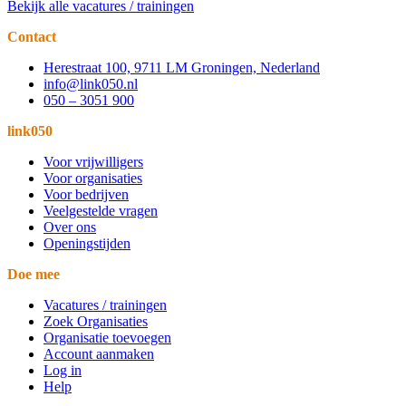
Bekijk alle vacatures / trainingen
Contact
Herestraat 100, 9711 LM Groningen, Nederland
info@link050.nl
050 – 3051 900
link050
Voor vrijwilligers
Voor organisaties
Voor bedrijven
Veelgestelde vragen
Over ons
Openingstijden
Doe mee
Vacatures / trainingen
Zoek Organisaties
Organisatie toevoegen
Account aanmaken
Log in
Help