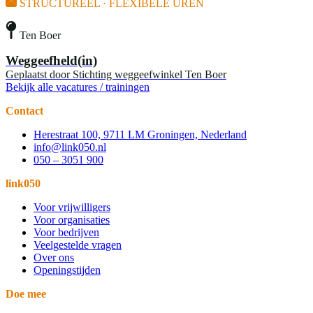
STRUCTUREEL · FLEXIBELE UREN
Ten Boer
Weggeefheld(in)
Geplaatst door
Stichting weggeefwinkel Ten Boer
Bekijk alle vacatures / trainingen
Contact
Herestraat 100, 9711 LM Groningen, Nederland
info@link050.nl
050 – 3051 900
link050
Voor vrijwilligers
Voor organisaties
Voor bedrijven
Veelgestelde vragen
Over ons
Openingstijden
Doe mee