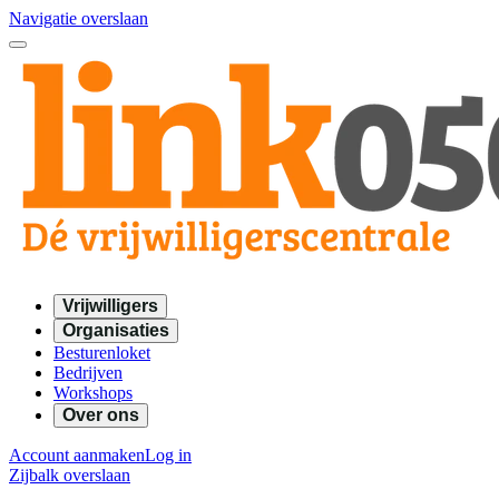
Navigatie overslaan
Vrijwilligers
Organisaties
Besturenloket
Bedrijven
Workshops
Over ons
Account aanmaken
Log in
Zijbalk overslaan