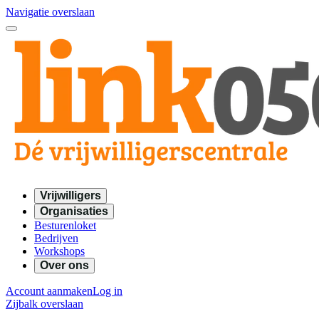
Navigatie overslaan
Vrijwilligers
Organisaties
Besturenloket
Bedrijven
Workshops
Over ons
Account aanmaken
Log in
Zijbalk overslaan