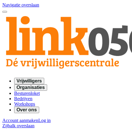
Navigatie overslaan
Vrijwilligers
Organisaties
Besturenloket
Bedrijven
Workshops
Over ons
Account aanmaken
Log in
Zijbalk overslaan