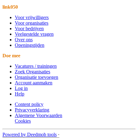
link050
Voor vrijwilligers
Voor organisaties
Voor bedrijven
Veelgestelde vragen
Over ons
Openingstijden
Doe mee
Vacatures / trainingen
Zoek Organisaties
Organisatie toevoegen
Account aanmaken
Log in
Help
Content policy
Privacyverklaring
Algemene Voorwaarden
Cookies
Powered by Deedmob tools
·