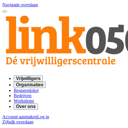
Navigatie overslaan
Vrijwilligers
Organisaties
Besturenloket
Bedrijven
Workshops
Over ons
Account aanmaken
Log in
Zijbalk overslaan