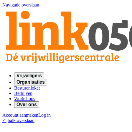
Navigatie overslaan
Vrijwilligers
Organisaties
Besturenloket
Bedrijven
Workshops
Over ons
Account aanmaken
Log in
Zijbalk overslaan