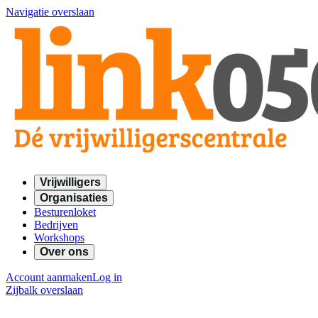
Navigatie overslaan
Vrijwilligers
Organisaties
Besturenloket
Bedrijven
Workshops
Over ons
Account aanmaken
Log in
Zijbalk overslaan