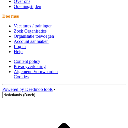
Over ons
Openingstijden
Doe mee
Vacatures / trainingen
Zoek Organisaties
Organisatie toevoegen
Account aanmaken
Log in
Help
Content policy
Privacyverklaring
Algemene Voorwaarden
Cookies
Powered by Deedmob tools
·