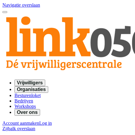
Navigatie overslaan
Vrijwilligers
Organisaties
Besturenloket
Bedrijven
Workshops
Over ons
Account aanmaken
Log in
Zijbalk overslaan