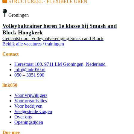
STRUCTUREEL · FLEXIBELE UREN
Groningen
Volleybaltrainer heren 1e klasse bij Smash and
Block Hoogkerk
Geplaatst door
Volleybalvereniging Smash and Block
Bekijk alle vacatures / trainingen
Contact
Herestraat 100, 9711 LM Groningen, Nederland
info@link050.nl
050 – 3051 900
link050
Voor vrijwilligers
Voor organisaties
Voor bedrijven
Veelgestelde vragen
Over ons
Openingstijden
Doe mee