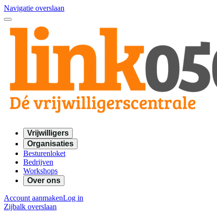
Navigatie overslaan
Vrijwilligers
Organisaties
Besturenloket
Bedrijven
Workshops
Over ons
Account aanmaken
Log in
Zijbalk overslaan