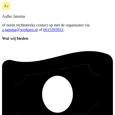
Aafke
Jansma
of neem rechtstreeks contact op met de organisator via
a.jansma@werkpro.nl
of
0615393911
.
Wat wij bieden