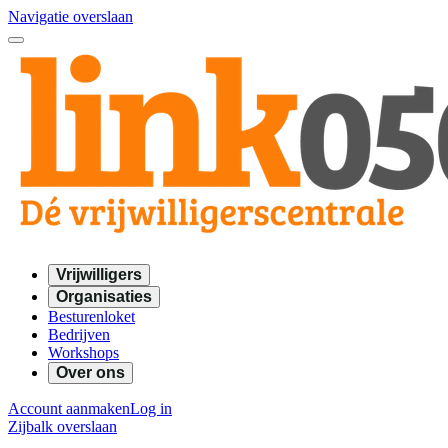
Navigatie overslaan
Vrijwilligers
Organisaties
Besturenloket
Bedrijven
Workshops
Over ons
Account aanmaken
Log in
Zijbalk overslaan