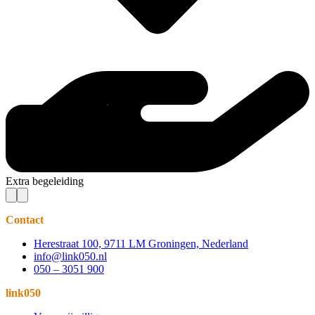
Extra begeleiding
Contact
Herestraat 100, 9711 LM Groningen, Nederland
info@link050.nl
050 – 3051 900
link050