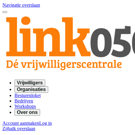
Navigatie overslaan
Vrijwilligers
Organisaties
Besturenloket
Bedrijven
Workshops
Over ons
Account aanmaken
Log in
Zijbalk overslaan