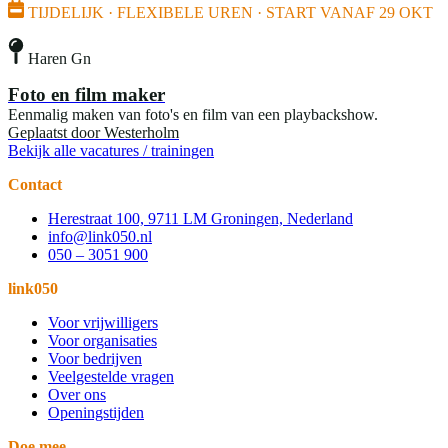
TIJDELIJK · FLEXIBELE UREN · START VANAF 29 OKT
Haren Gn
Foto en film maker
Eenmalig maken van foto's en film van een playbackshow.
Geplaatst door
Westerholm
Bekijk alle vacatures / trainingen
Contact
Herestraat 100, 9711 LM Groningen, Nederland
info@link050.nl
050 – 3051 900
link050
Voor vrijwilligers
Voor organisaties
Voor bedrijven
Veelgestelde vragen
Over ons
Openingstijden
Doe mee