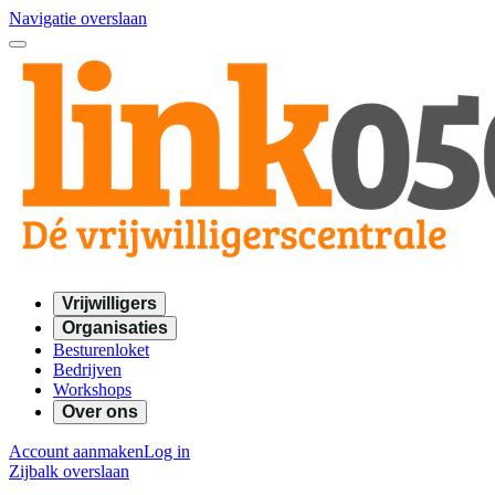
Navigatie overslaan
Vrijwilligers
Organisaties
Besturenloket
Bedrijven
Workshops
Over ons
Account aanmaken
Log in
Zijbalk overslaan