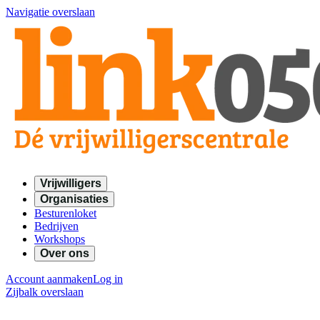
Navigatie overslaan
Vrijwilligers
Organisaties
Besturenloket
Bedrijven
Workshops
Over ons
Account aanmaken
Log in
Zijbalk overslaan