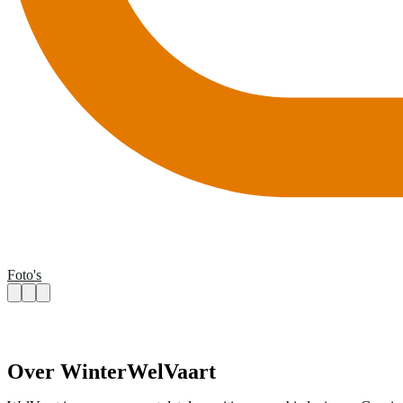
Foto's
Over WinterWelVaart